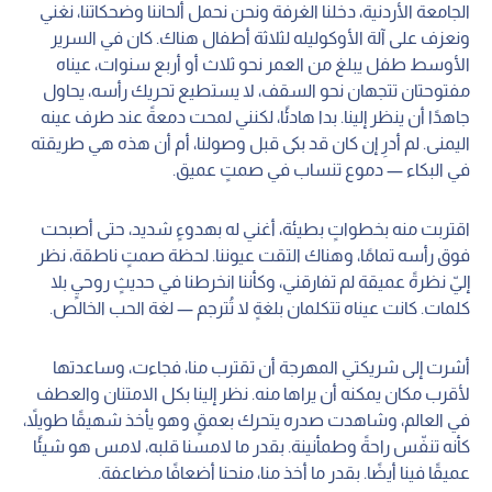
الجامعة الأردنية، دخلنا الغرفة ونحن نحمل ألحاننا وضحكاتنا، نغني
ونعزف على آلة الأوكوليله لثلاثة أطفال هناك. كان في السرير
الأوسط طفل يبلغ من العمر نحو ثلاث أو أربع سنوات، عيناه
مفتوحتان تتجهان نحو السقف، لا يستطيع تحريك رأسه، يحاول
جاهدًا أن ينظر إلينا. بدا هادئًا، لكنني لمحت دمعةً عند طرف عينه
اليمنى. لم أدرِ إن كان قد بكى قبل وصولنا، أم أن هذه هي طريقته
في البكاء — دموع تنساب في صمتٍ عميق.
اقتربت منه بخطواتٍ بطيئة، أغني له بهدوءٍ شديد، حتى أصبحت
فوق رأسه تمامًا، وهناك التقت عيوننا. لحظة صمتٍ ناطقة، نظر
إليّ نظرةً عميقة لم تفارقني، وكأننا انخرطنا في حديثٍ روحيٍ بلا
كلمات. كانت عيناه تتكلمان بلغةٍ لا تُترجم — لغة الحب الخالص.
أشرت إلى شريكتي المهرجة أن تقترب منا، فجاءت، وساعدتها
لأقرب مكان يمكنه أن يراها منه. نظر إلينا بكل الامتنان والعطف
في العالم، وشاهدت صدره يتحرك بعمقٍ وهو يأخذ شهيقًا طويلاً،
كأنه تنفّس راحةً وطمأنينة. بقدر ما لامسنا قلبه، لامس هو شيئًا
عميقًا فينا أيضًا. بقدر ما أخذ منا، منحنا أضعافًا مضاعفة.